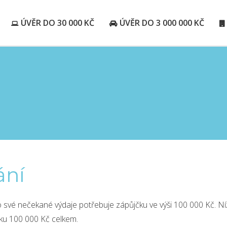
ÚVĚR DO 30 000 KČ
ÚVĚR DO 3 000 000 KČ
ání
pro své nečekané výdaje potřebuje zápůjčku ve výši 100 000 Kč. N
jčku 100 000 Kč celkem.