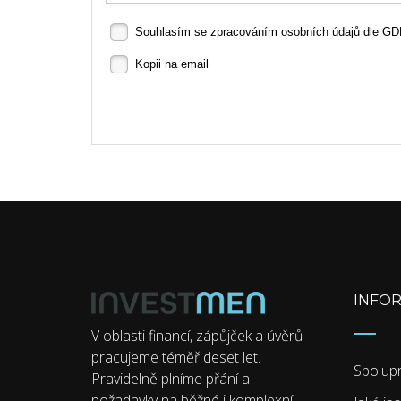
Souhlasím se zpracováním osobních údajů dle G
Kopii na email
INFO
V oblasti financí, zápůjček a úvěrů
pracujeme téměř deset let.
Spolup
Pravidelně plníme přání a
požadavky na běžné i komplexní