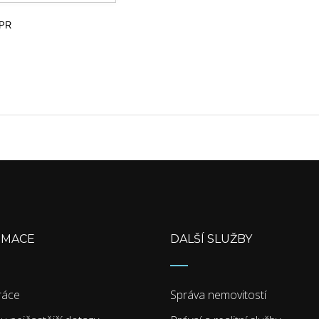
DPR
RMACE
DALŠÍ SLUŽBY
ráce
Správa nemovitostí