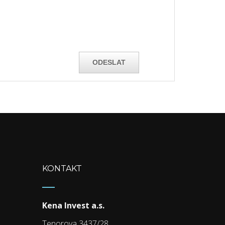
KONTAKT
Kena Invest a.s.
Tenorova 3437/28