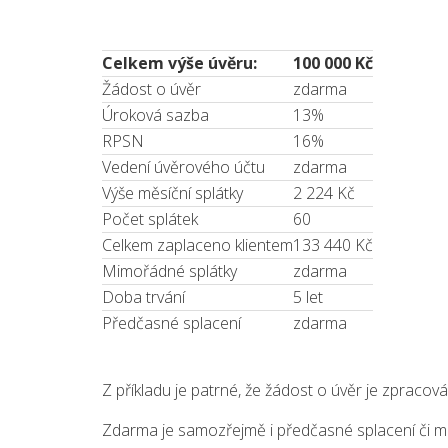
Celkem výše úvěru:
100 000 Kč
Žádost o úvěr
zdarma
Úroková sazba
13%
RPSN
16%
Vedení úvěrového účtu
zdarma
Výše měsíční splátky
2 224 Kč
Počet splátek
60
Celkem zaplaceno klientem
133 440 Kč
Mimořádné splátky
zdarma
Doba trvání
5 let
Předčasné splacení
zdarma
Z příkladu je patrné, že žádost o úvěr je zpracov
Zdarma je samozřejmě i předčasné splacení či m