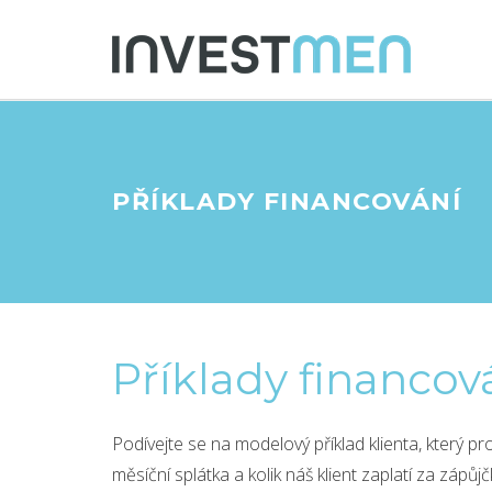
PŘÍKLADY FINANCOVÁNÍ
Příklady financov
Podívejte se na modelový příklad klienta, který 
měsíční splátka a kolik náš klient zaplatí za zápů